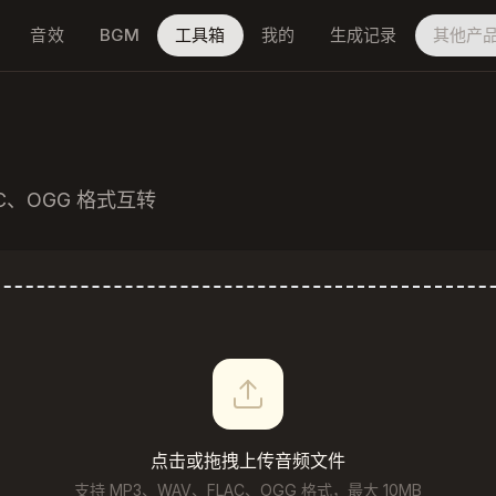
音效
BGM
工具箱
我的
生成记录
其他产
C、OGG 格式互转
点击或拖拽上传音频文件
支持 MP3、WAV、FLAC、OGG 格式，最大 10MB