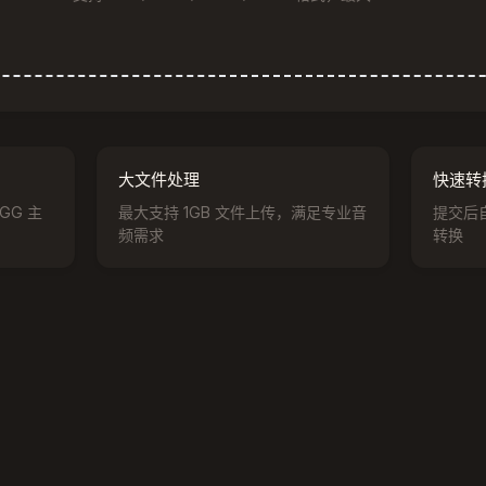
大文件处理
快速转
GG 主
最大支持 1GB 文件上传，满足专业音
提交后
频需求
转换